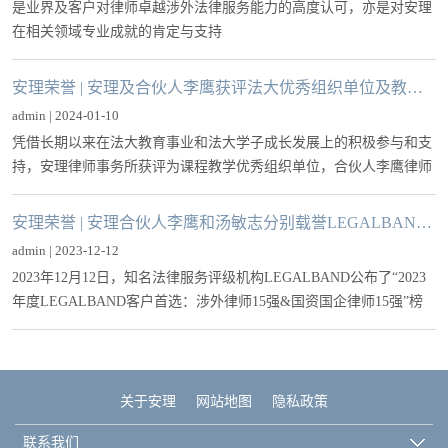
是业界及客户对律师卓越涉外法律服务能力的高度认可，亦是对安理
在相关领域专业成就的肯定与支持
安理荣誉 | 安理及合伙人李鹰获评法大优秀组织单位及教学优秀个人
admin | 2024-01-10
凭借长期以来在法大教育事业和法大学子成长发展上的积极参与和支
持，安理律师事务所获评为课程教学优秀组织单位，合伙人李鹰律师
获评为高端国际法律事务法律诊所教学优秀个人。
安理荣誉 | 安理合伙人李鹰和汤敏志分别载誉LEGALBAND涉外&国资国企律师15强
admin | 2023-12-12
2023年12月12日，知名法律服务评级机构LEGALBAND公布了“2023
年度LEGALBAND客户首选：涉外律师15强&国资国企律师15强”榜
单。凭借在各自领域深厚的经验积累、出色的专业素养和优异的市场
口碑，安理律师事务所合伙人李鹰、汤敏志两位律师分别上榜“涉外
律师15强”和“国资国企律师15强”。
关于安理
网站地图
隐私政策
联系我们