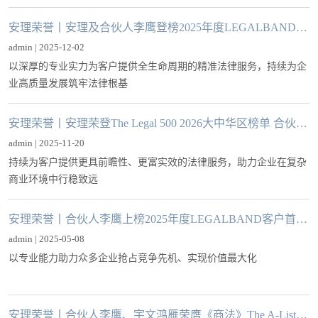
的领导地位和市场贡献。
安理荣誉丨安理及合伙人李鹰登榜2025年度LEGALBAND BOB中国律所/律师30强
admin | 2025-12-02
以深厚的专业实力为客户提供全生命周期的精准法律服务，持续为企
业高质量发展筑牢法律根基
安理荣誉丨安理荣登The Legal 500 2026大中华区榜单 合伙人李鹰、王晓娜获评中国精英
admin | 2025-11-20
持续为客户提供更具前瞻性、更富实效的法律服务，助力企业在复杂
商业环境中行稳致远
安理荣誉丨合伙人李鹰上榜2025年度LEGALBAND客户首选：并购律师15强
admin | 2025-05-08
以专业能力助力众多企业抢占竞争先机、实现价值最大化
安理荣誉丨合伙人李鹰、宇文鸿雁荣膺《商法》The A-List法律精英：2024中国业务律界精锐