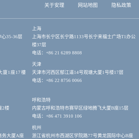
关于安理
网站地图
隐私政策
上海
35-36层
上海市长宁区长宁路1133号长宁来福士广场T1办公
楼37层
电话：+86 21 6289 8808
天津
大廈1座17樓
天津市河西区郁江道14号观塘大厦1号楼17层
电话：+86 22 8756 0066
呼和浩特
座2楼
内蒙古呼和浩特市赛罕区绿地腾飞大厦B座15层
电话：+86 471 3910 106
杭州
商务大厦A座
浙江省杭州市西湖区学院路77号黄龙国际中心B座