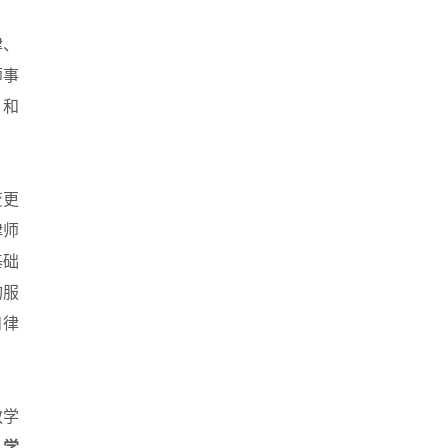
律、
师事
）和
变更
律师
基础
询服
和律
教学
，学