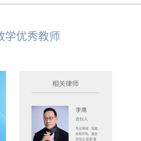
教学优秀教师
相关律师
李鹰
合伙人
专业领域：投融
资和并购、基金
的设立/变更/重