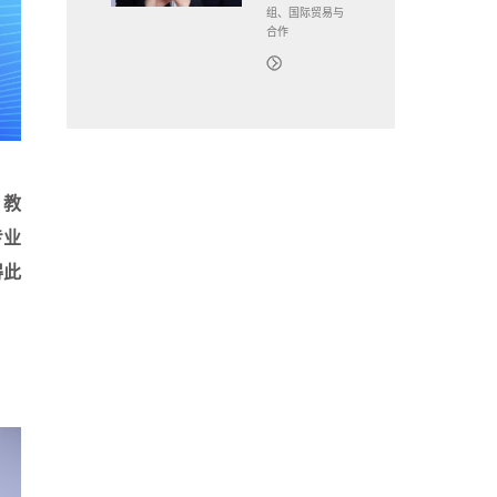
组、国际贸易与
合作
）教
专业
得此