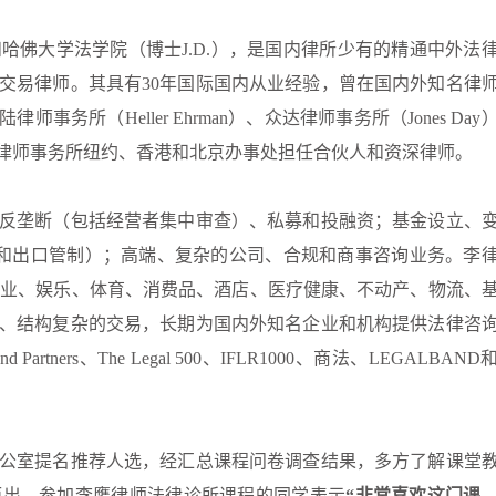
哈佛大学法学院（博士J.D.），是国内律所少有的精通中外法
交易律师。其具有30年国际国内从业经验，曾在国内外知名律
师事务所（Heller Ehrman）、众达律师事务所（Jones Day
）等国际律师事务所纽约、香港和北京办事处担任合伙人和资深律师。
反垄断（包括经营者集中审查）、私募和投融资；基金设立、
和出口管制）；高端、复杂的公司、合规和商事咨询业务。李
商业、娱乐、体育、消费品、酒店、医疗健康、不动产、物流、
、结构复杂的交易，长期为国内外知名企业和机构提供法律咨
rtners、The Legal 500、IFLR1000、商法、LEGALBAND
公室提名推荐人选，经汇总课程问卷调查结果，多方了解课堂
而出。参加李鹰律师法律诊所课程的同学表示
“非常喜欢这门课