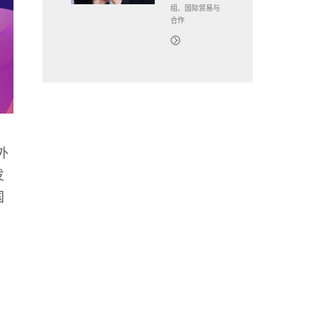
组、国际贸易与
合作
外
发
国