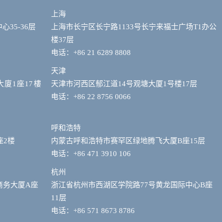
上海
35-36层
上海市长宁区长宁路1133号长宁来福士广场T1办公
楼37层
电话：+86 21 6289 8808
天津
大廈1座17樓
天津市河西区郁江道14号观塘大厦1号楼17层
电话：+86 22 8756 0066
呼和浩特
座2楼
内蒙古呼和浩特市赛罕区绿地腾飞大厦B座15层
电话：+86 471 3910 106
杭州
商务大厦A座
浙江省杭州市西湖区学院路77号黄龙国际中心B座
11层
电话：+86 571 8673 8786