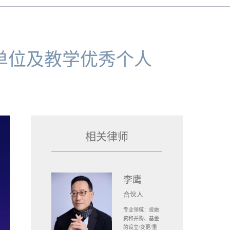
织单位及教学优秀个人
相关律师
李鹰
合伙人
专业领域：投融
资和并购、基金
的设立/变更/重