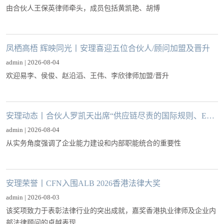
由合伙人王保英律师牵头，成员包括黄凯艳、胡博
凤栖高梧 辉映同光丨安理喜迎五位合伙人/顾问加盟及晋升
admin | 2026-08-04
欢迎易李、侯俊、赵沿滔、王伟、李欣律师加盟/晋升
安理动态丨合伙人罗凯天出席“供应链尽责的国际规则、ESG挑战与救济之道”学术研讨会并作分享
admin | 2026-08-04
从实务角度强调了企业能力建设和内部职能统合的重要性
安理荣誉丨CFN入围ALB 2026香港法律大奖
admin | 2026-08-03
该奖项致力于表彰法律行业的突出成就，嘉奖香港执业律师及企业内
部法律顾问的卓越表现