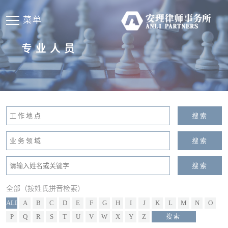
菜单
专业人员
全部（按姓氏拼音检索）
ALL
A
B
C
D
E
F
G
H
I
J
K
L
M
N
O
P
Q
R
S
T
U
V
W
X
Y
Z