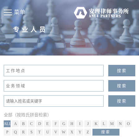
菜单
专业人员
全部（按姓氏拼音检索）
ALL
A
B
C
D
E
F
G
H
I
J
K
L
M
N
O
P
Q
R
S
T
U
V
W
X
Y
Z