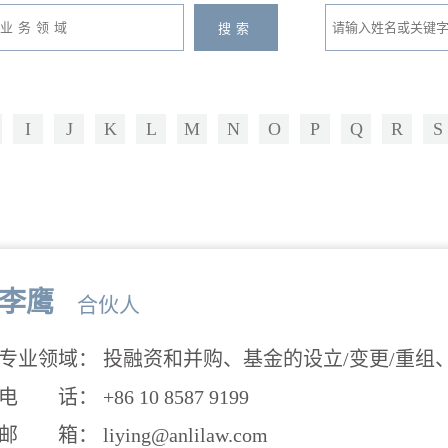
I
J
K
L
M
N
O
P
Q
R
S
李鹰
合伙人
专业领域： 投融资和并购、基金的设立/变更/重组
电 话： +86 10 8587 9199
邮 箱： liying@anlilaw.com