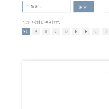
全部（按姓氏拼音检索）
ALL
A
B
C
D
E
F
G
H