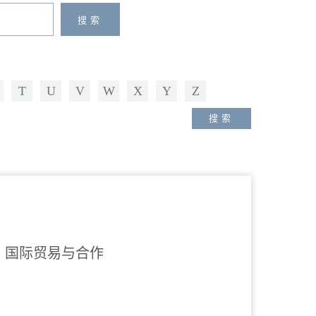
T
U
V
W
X
Y
Z
、国际贸易与合作