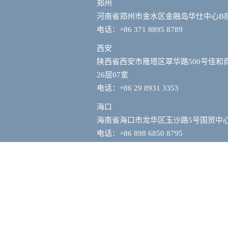
郑州
河南省郑州市金水区金融岛华仕中心B
电话：+86 371 8895 8789
西安
陕西省西安市雁塔区翠华路500号佳和
26层07室
电话：+86 29 8931 3353
海口
海南省海口市龙华区玉沙路5号国贸中心
电话：+86 898 6850 8795
阿联酋迪拜
迪拜伊玛尔商业园1号楼505号
电话：971 52 8372673