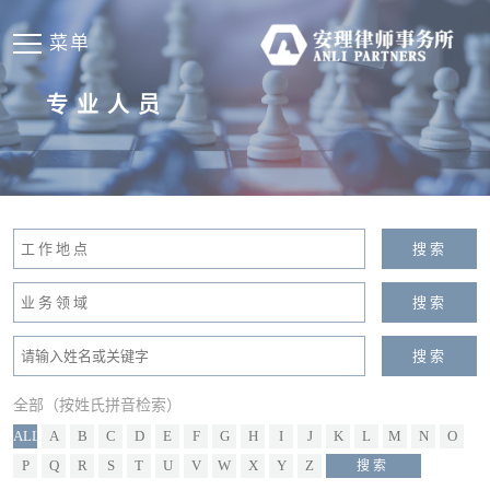
菜单
专业人员
全部（按姓氏拼音检索）
ALL
A
B
C
D
E
F
G
H
I
J
K
L
M
N
O
P
Q
R
S
T
U
V
W
X
Y
Z