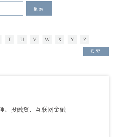
T
U
V
W
X
Y
Z
理、投融资、互联网金融