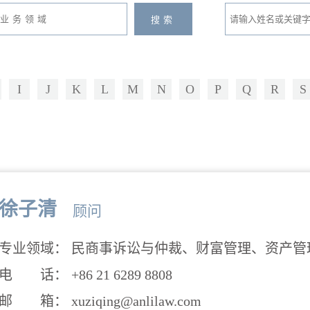
I
J
K
L
M
N
O
P
Q
R
S
徐子清
顾问
专业领域： 民商事诉讼与仲裁、财富管理、资产管
电 话： +86 21 6289 8808
邮 箱： xuziqing@anlilaw.com