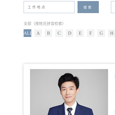
全部（按姓氏拼音检索）
ALL
A
B
C
D
E
F
G
H