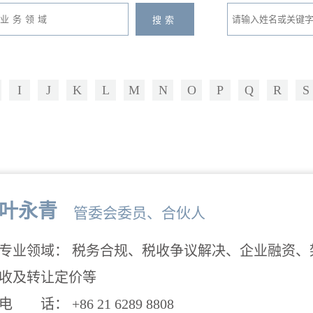
I
J
K
L
M
N
O
P
Q
R
S
叶永青
管委会委员、合伙人
专业领域： 税务合规、税收争议解决、企业融资
收及转让定价等
电 话： +86 21 6289 8808