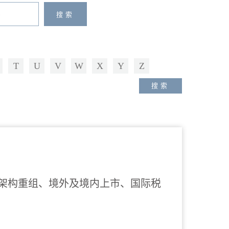
T
U
V
W
X
Y
Z
、架构重组、境外及境内上市、国际税