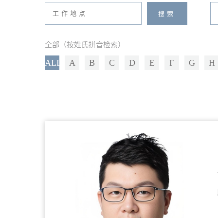
全部（按姓氏拼音检索）
ALL
A
B
C
D
E
F
G
H