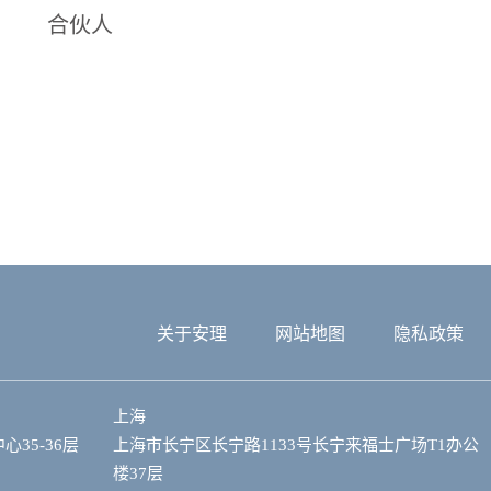
合伙人
关于安理
网站地图
隐私政策
上海
35-36层
上海市长宁区长宁路1133号长宁来福士广场T1办公
楼37层