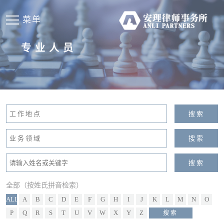
菜单
专业人员
全部（按姓氏拼音检索）
ALL
A
B
C
D
E
F
G
H
I
J
K
L
M
N
O
P
Q
R
S
T
U
V
W
X
Y
Z